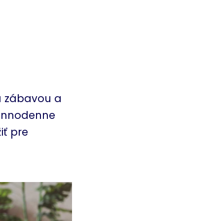
za zábavou a
dennodenne
iť pre