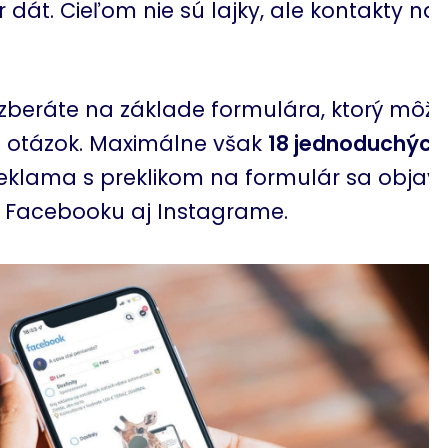
r dát. Cieľom nie sú lajky, ale
kontakty na
 zberáte na základe formulára, ktorý môž
t otázok. Maximálne však
18 jednoduchých 
klama s preklikom na formulár sa objavu
a Facebooku aj Instagrame.