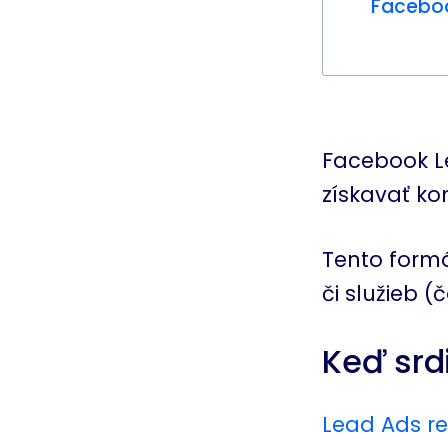
Faceboo
Facebook 
získavať ko
Tento formá
či služieb 
Keď srdi
Lead Ads r