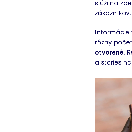
slúži na zbe
zákazníkov.
Informácie
rôzny poče
otvorené.
Re
a stories n