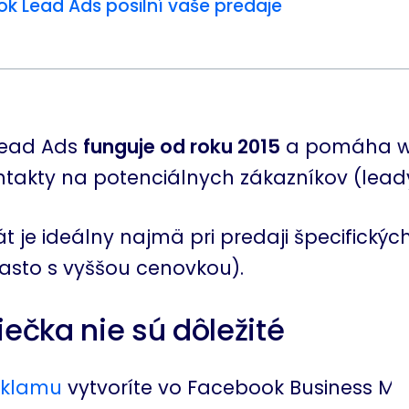
k Lead Ads posilní vaše predaje
Lead Ads
funguje od roku 2015
a pomáha 
ntakty na potenciálnych zákazníkov (lead
t je ideálny najmä pri predaji špecifický
(často s vyššou cenovkou).
ečka nie sú dôležité
eklamu
vytvoríte vo
Facebook Business Ma