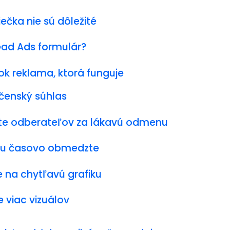
ečka nie sú dôležité
ead Ads formulár?
k reklama, ktorá funguje
čenský súhlas
jte odberateľov za lákavú odmenu
ku časovo obmedzte
e na chytľavú grafiku
e viac vizuálov