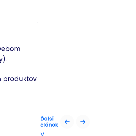
webom
y).
ch produktov
Ďalší
článok
nageri
a
V