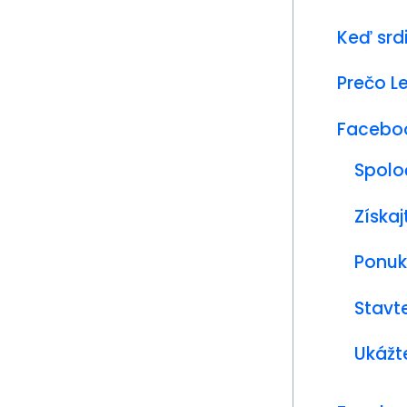
Keď srdi
Prečo L
Faceboo
Spolo
Získa
Ponu
Stavt
Ukážt