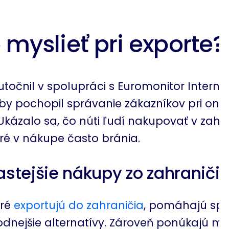
 myslieť pri exporte?
točnil v spolupráci s Euromonitor Interna
by pochopil správanie zákazníkov pri onli
kázalo sa, čo núti ľudí nakupovať v zahra
ré v nákupe často bránia.
astejšie nákupy zo zahraniči
oré
exportujú do zahraničia
, pomáhajú spo
dnejšie alternatívy. Zároveň ponúkajú mo