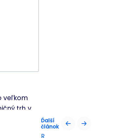
vo veľkom
ičný trh v
Ďalší
článok
 predaja v
R