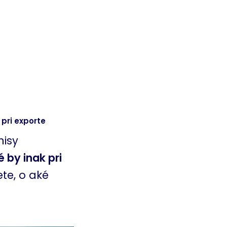
 pri exporte
nisy
 by inak pri
te, o aké