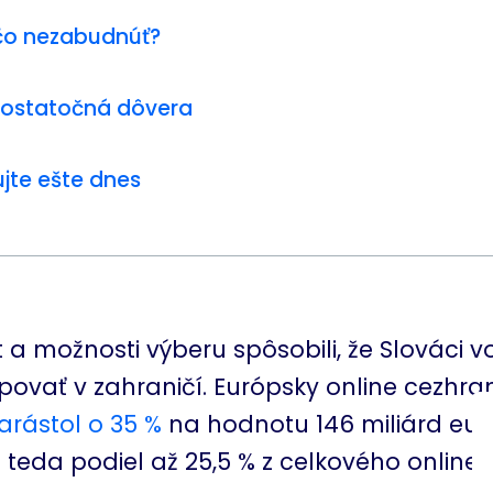
čo nezabudnúť?
dostatočná dôvera
jte ešte dnes
 a možnosti výberu spôsobili, že Slováci 
povať v zahraničí. Európsky online cezhran
arástol o 35 %
na hodnotu 146 miliárd eur.
 teda podiel až 25,5 % z celkového online