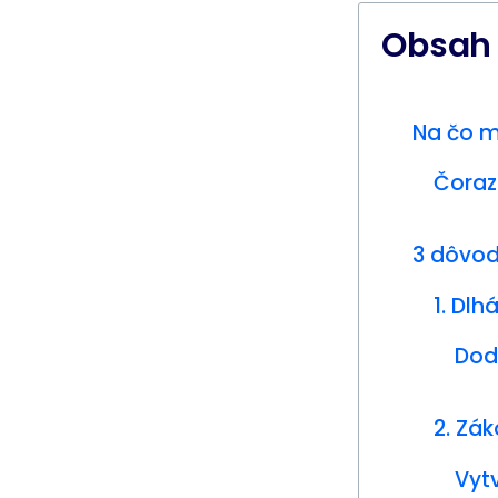
Obsah
Na čo my
Čoraz
3 dôvod
1. Dl
Dod
2. Zá
Vyt