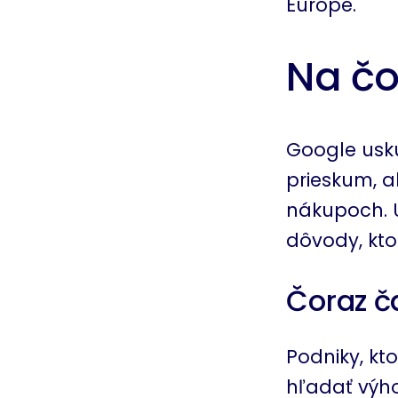
Európe.
Na čo
Google usku
prieskum, a
nákupoch. U
dôvody, kto
Čoraz č
Podniky, kt
hľadať výho