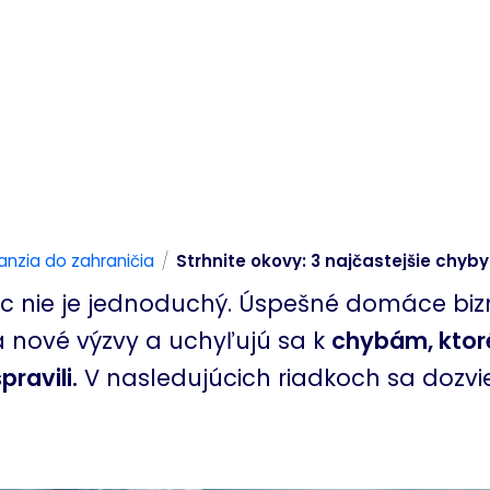
/
anzia do zahraničia
Strhnite okovy: 3 najčastejšie chyby
c nie je jednoduchý. Úspešné domáce biz
 nové výzvy a uchyľujú sa k
chybám, ktoré
pravili.
V nasledujúcich riadkoch sa dozvie