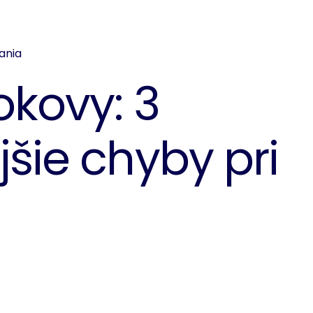
ania
okovy: 3
jšie chyby pri