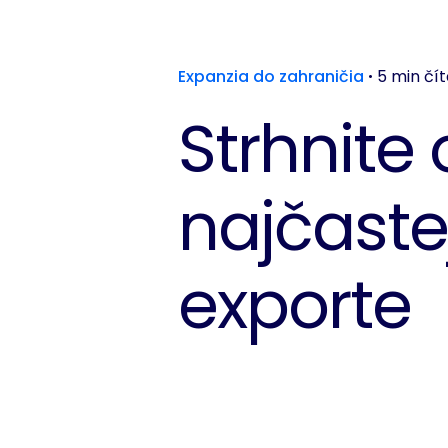
Expanzia do zahraničia
5 min čít
Strhnite 
najčaste
exporte