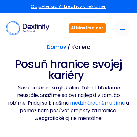
Objavte silu AI kreatívy v reklame!
AI Masterclass
Domov
/
Kariéra
Posuň hranice svojej
kariéry
Naše ambície sú globálne. Talent hľadáme
neustále. Snažíme sa byť najlepší v tom, čo
robíme. Pridaj sa k nášmu
medzinárodnému tímu
a
pomôž nám posúvať projekty za hranice.
Geografické aj tie mentálne.