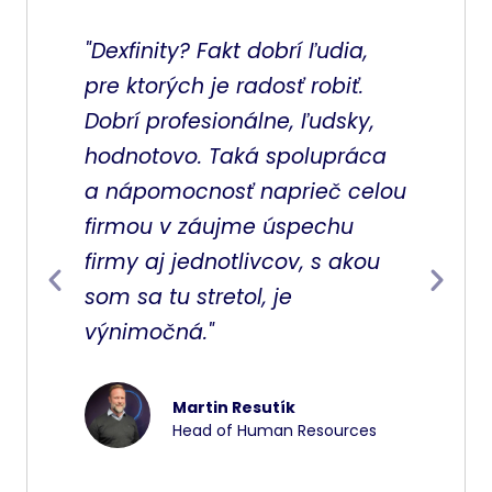
ých.
"Dexfinity? Fakt dobrí ľudia,
"Dexfin
ior
pre ktorých je radosť robiť.
ľudí, k
-how
Dobrí profesionálne, ľudsky,
odmení
hodnotovo. Taká spolupráca
potreb
a nápomocnosť naprieč celou
ho to n
firmou v záujme úspechu
čo pos
firmy aj jednotlivcov, s akou
schopno
 Dexfinity
som sa tu stretol, je
výnimočná."
Martin Resutík
Head of Human Resources