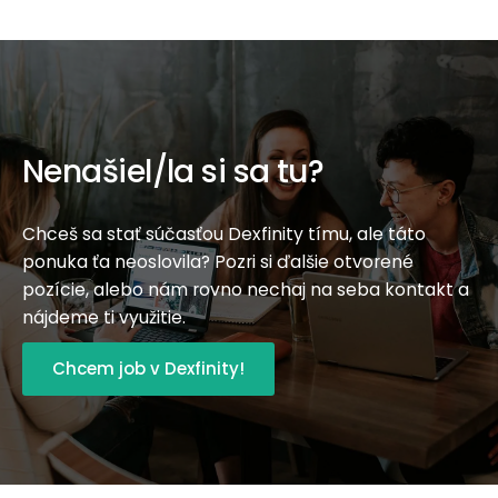
Nenašiel/la si sa tu?
Chceš sa stať súčasťou Dexfinity tímu, ale táto
ponuka ťa neoslovila? Pozri si ďalšie otvorené
pozície, alebo nám rovno nechaj na seba kontakt a
nájdeme ti využitie.
Chcem job v Dexfinity!